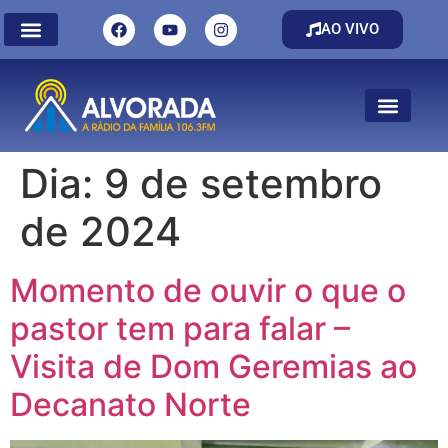
AO VIVO
Dia:
9 de setembro
de 2024
Momento de ouvir o que o
pastor tem para falar –
Visita de Dom Geremias ao
Decanato Norte