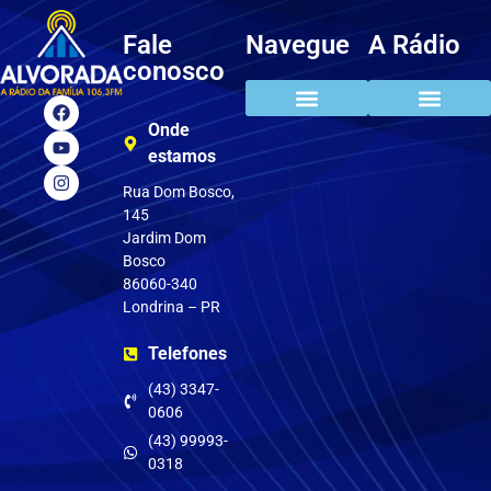
Fale
Navegue
A Rádio
conosco
Onde
estamos
Rua Dom Bosco,
145
Jardim Dom
Bosco
86060-340
Londrina – PR
Telefones
(43) 3347-
0606
(43) 99993-
0318