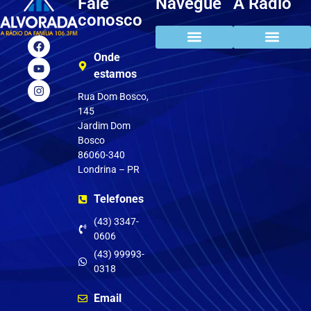
Fale
Navegue
A Rádio
conosco
Onde
estamos
Rua Dom Bosco,
145
Jardim Dom
Bosco
86060-340
Londrina – PR
Telefones
(43) 3347-
0606
(43) 99993-
0318
Email