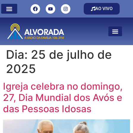
AO VIVO
Dia:
25 de julho de
2025
Igreja celebra no domingo,
27, Dia Mundial dos Avós e
das Pessoas Idosas