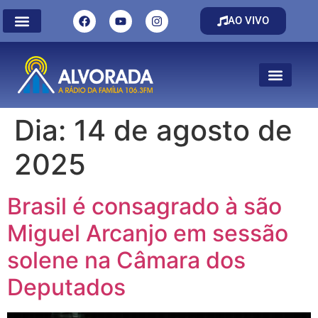
AO VIVO
Dia:
14 de agosto de
2025
Brasil é consagrado à são
Miguel Arcanjo em sessão
solene na Câmara dos
Deputados