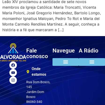
Leão XIV proclamou a santidade de sete novos
membros da Igreja Católica: Maria Troncatti, Vicenta
Maria Poloni, José Gregorio Hernández, Bartolo Longo,
monsenhor Ignatius Maloyan, Pedro To Rot e Maria del
Monte Carmelo Rendiles Martínez. A seguir, conheça a
história e a fé que marcaram a […]
Fale
Navegue
A Rádio
conosco
Onde
estamos
Rua Dom Bosco,
145
Jardim Dom
Bosco
86060-340