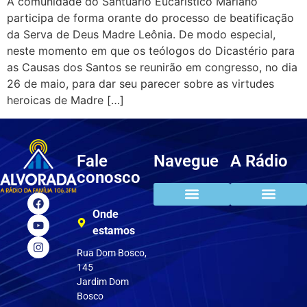
A comunidade do Santuário Eucarístico Mariano
participa de forma orante do processo de beatificação
da Serva de Deus Madre Leônia. De modo especial,
neste momento em que os teólogos do Dicastério para
as Causas dos Santos se reunirão em congresso, no dia
26 de maio, para dar seu parecer sobre as virtudes
heroicas de Madre […]
Fale
Navegue
A Rádio
conosco
Onde
estamos
Rua Dom Bosco,
145
Jardim Dom
Bosco