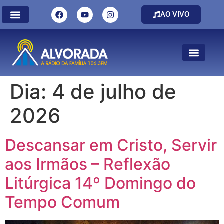
AO VIVO
Dia:
4 de julho de
2026
Descansar em Cristo, Servir
aos Irmãos – Reflexão
Litúrgica 14º Domingo do
Tempo Comum