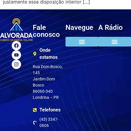
justamente essa disposição interior […]
Fale
Navegue
A Rádio
conosco
Onde
estamos
Rua Dom Bosco,
145
Jardim Dom
Bosco
86060-340
Londrina – PR
Telefones
(43) 3347-
0606