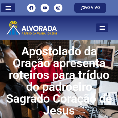
AO VIVO
Apostolado da
Oração apresenta
roteiros para tríduo
do padroeiro
Sagrado Coração de
Jesus