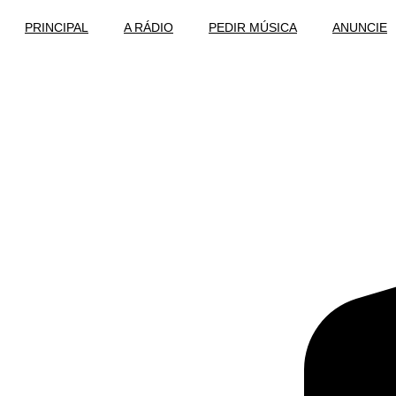
Ir
PRINCIPAL
A RÁDIO
PEDIR MÚSICA
ANUNCIE
para
o
conteúdo