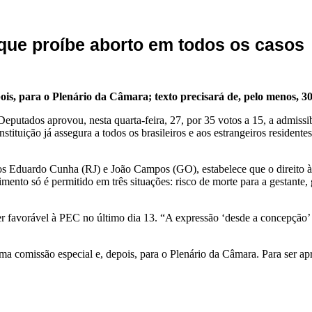
que proíbe aborto em todos os casos
ois, para o Plenário da Câmara; texto precisará de, pelo menos, 3
eputados aprovou, nesta quarta-feira, 27, por 35 votos a 15, a admissi
tituição já assegura a todos os brasileiros e aos estrangeiros residente
Eduardo Cunha (RJ) e João Campos (GO), estabelece que o direito à vid
mento só é permitido em três situações: risco de morte para a gestante,
er favorável à PEC no último dia 13. “A expressão ‘desde a concepção’
 comissão especial e, depois, para o Plenário da Câmara. Para ser apr