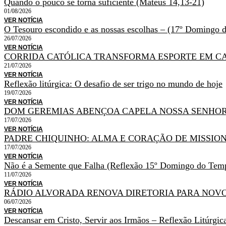
Quando o pouco se torna suficiente (Mateus 14,13-21)
01/08/2026
VER NOTÍCIA
O Tesouro escondido e as nossas escolhas – (17º Doming
26/07/2026
VER NOTÍCIA
CORRIDA CATÓLICA TRANSFORMA ESPORTE EM C
21/07/2026
VER NOTÍCIA
Reflexão litúrgica: O desafio de ser trigo no mundo de hoje
19/07/2026
VER NOTÍCIA
DOM GEREMIAS ABENÇOA CAPELA NOSSA SENHOR
17/07/2026
VER NOTÍCIA
PADRE CHIQUINHO: ALMA E CORAÇÃO DE MISSIO
17/07/2026
VER NOTÍCIA
Não é a Semente que Falha (Reflexão 15º Domingo do T
11/07/2026
VER NOTÍCIA
RÁDIO ALVORADA RENOVA DIRETORIA PARA NOV
06/07/2026
VER NOTÍCIA
Descansar em Cristo, Servir aos Irmãos – Reflexão Litúr