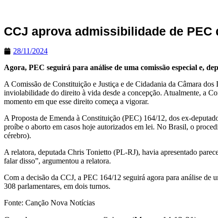
CCJ aprova admissibilidade de PEC 
28/11/2024
Agora, PEC seguirá para análise de uma comissão especial e, dep
A Comissão de Constituição e Justiça e de Cidadania da Câmara dos D
inviolabilidade do direito à vida desde a concepção. Atualmente, a Cons
momento em que esse direito começa a vigorar.
A Proposta de Emenda à Constituição (PEC) 164/12, dos ex-deputados 
proíbe o aborto em casos hoje autorizados em lei. No Brasil, o procedi
cérebro).
A relatora, deputada Chris Tonietto (PL-RJ), havia apresentado parec
falar disso”, argumentou a relatora.
Com a decisão da CCJ, a PEC 164/12 seguirá agora para análise de uma
308 parlamentares, em dois turnos.
Fonte: Canção Nova Notícias