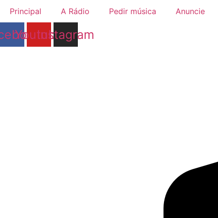
Ir
Principal
A Rádio
Pedir música
Anuncie
para
o
cebook
Youtube
Instagram
conteúdo