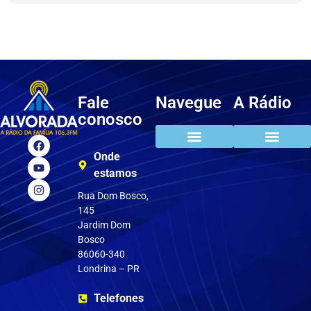
Fale
Navegue
A Rádio
conosco
Onde
Clube do ouvinte
Pedir música
estamos
Rua Dom Bosco,
145
Jardim Dom
Bosco
86060-340
Londrina – PR
Telefones