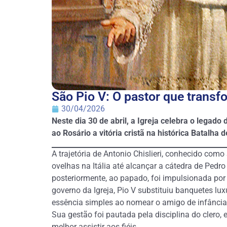
São Pio V: O pastor que transf
30/04/2026
Neste dia 30 de abril, a Igreja celebra o legado
ao Rosário a vitória cristã na histórica Batalha 
A trajetória de Antonio Chislieri, conhecido co
ovelhas na Itália até alcançar a cátedra de Pe
posteriormente, ao papado, foi impulsionada por
governo da Igreja, Pio V substituiu banquetes lu
essência simples ao nomear o amigo de infância,
Sua gestão foi pautada pela disciplina do clero,
melhor assistir aos fiéis.