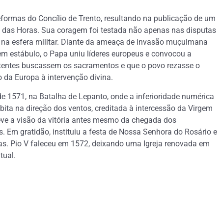
eformas do Concílio de Trento, resultando na publicação de um
 das Horas. Sua coragem foi testada não apenas nas disputas
m na esfera militar. Diante da ameaça de invasão muçulmana
 em estábulo, o Papa uniu líderes europeus e convocou a
batentes buscassem os sacramentos e que o povo rezasse o
o da Europa à intervenção divina.
e 1571, na Batalha de Lepanto, onde a inferioridade numérica
ta na direção dos ventos, creditada à intercessão da Virgem
eve a visão da vitória antes mesmo da chegada dos
 Em gratidão, instituiu a festa de Nossa Senhora do Rosário e
inhas. Pio V faleceu em 1572, deixando uma Igreja renovada em
tual.