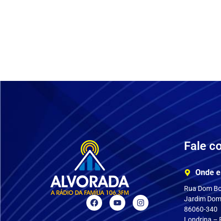
Fale c
Onde e
Rua Dom Bo
Jardim Dom
86060-340
Londrina –