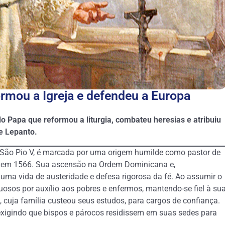
ormou a Igreja e defendeu a Europa
 do Papa que reformou a liturgia, combateu heresias e atribuiu
de Lepanto.
mo São Pio V, é marcada por uma origem humilde como pastor de
dro em 1566. Sua ascensão na Ordem Dominicana e,
 uma vida de austeridade e defesa rigorosa da fé. Ao assumir o
xuosos por auxílio aos pobres e enfermos, mantendo-se fiel à su
 cuja família custeou seus estudos, para cargos de confiança.
 exigindo que bispos e párocos residissem em suas sedes para