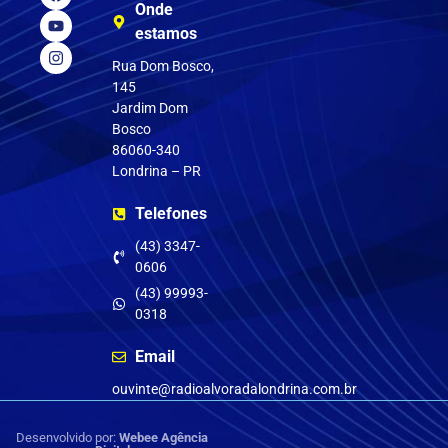
Onde
estamos
Rua Dom Bosco,
145
Jardim Dom
Bosco
86060-340
Londrina – PR
Telefones
(43) 3347-
0606
(43) 99993-
0318
Email
ouvinte@radioalvoradalondrina.com.br
Desenvolvido por:
Webee Agência