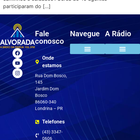
participaram do […]
Fale
Navegue
A Rádio
conosco
Onde
estamos
Rua Dom Bosco,
145
Jardim Dom
Bosco
86060-340
Londrina – PR
Telefones
(43) 3347-
0606