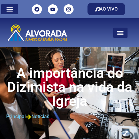
AO VIVO
A importância do
Dizimista na vida da
Igreja
Principal
Notícias