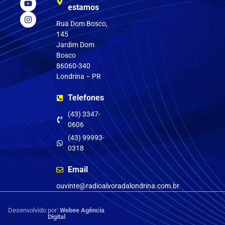
estamos
Rua Dom Bosco,
145
Jardim Dom
Bosco
86060-340
Londrina – PR
Telefones
(43) 3347-
0606
(43) 99993-
0318
Email
ouvinte@radioalvoradalondrina.com.br
Desenvolvido por:
Webee Agência
Digital