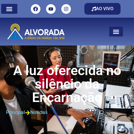
AO VIVO
A luz oferecida no
silêncio da
Encarnação
Principal
Notícias