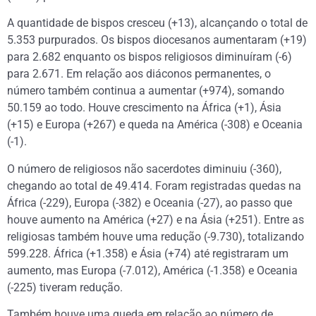
A quantidade de bispos cresceu (+13), alcançando o total de
5.353 purpurados. Os bispos diocesanos aumentaram (+19)
para 2.682 enquanto os bispos religiosos diminuíram (-6)
para 2.671. Em relação aos diáconos permanentes, o
número também continua a aumentar (+974), somando
50.159 ao todo. Houve crescimento na África (+1), Ásia
(+15) e Europa (+267) e queda na América (-308) e Oceania
(-1).
O número de religiosos não sacerdotes diminuiu (-360),
chegando ao total de 49.414. Foram registradas quedas na
África (-229), Europa (-382) e Oceania (-27), ao passo que
houve aumento na América (+27) e na Ásia (+251). Entre as
religiosas também houve uma redução (-9.730), totalizando
599.228. África (+1.358) e Ásia (+74) até registraram um
aumento, mas Europa (-7.012), América (-1.358) e Oceania
(-225) tiveram redução.
Também houve uma queda em relação ao número de