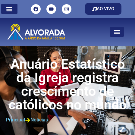
AO VIVO
Anuário Estatístico
da Igreja registra
crescimento de
católicos no mundo
Principal
Notícias