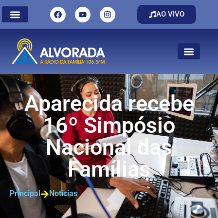
AO VIVO
Aparecida recebe
16º Simpósio
Nacional das
Famílias
Principal
Notícias