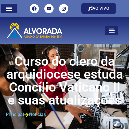
AO VIVO
Curso do clero da
arquidiocese estuda
Concílio Vaticano II
e suas atualizações
Principal
Notícias