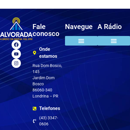
Fale
Navegue
A Rádio
conosco
Onde
Clube do ouvinte
Pedir música
estamos
Rua Dom Bosco,
145
Jardim Dom
Bosco
86060-340
Londrina – PR
Telefones
(43) 3347-
0606