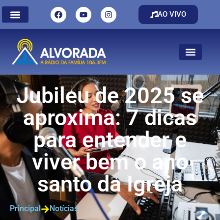
AO VIVO
Jubileu de 2025 se
aproxima: 7 dicas
para entender e
viver bem o ano
santo da Igreja
Principal
Notícias