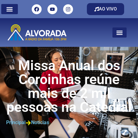
AO VIVO
Missa Anual dos
Coroinhas reúne
mais de 2 mil
pessoas na Catedral
Principal
Notícias