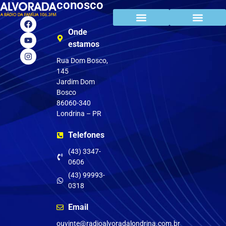
conosco
Onde
estamos
Rua Dom Bosco,
145
Jardim Dom
Bosco
86060-340
Londrina – PR
Telefones
(43) 3347-
0606
(43) 99993-
0318
Email
ouvinte@radioalvoradalondrina.com.br