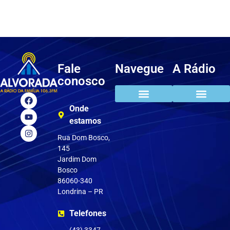
Fale
Navegue
A Rádio
conosco
Onde
Clube do ouvinte
Pedir música
estamos
Rua Dom Bosco,
145
Jardim Dom
Bosco
86060-340
Londrina – PR
Telefones