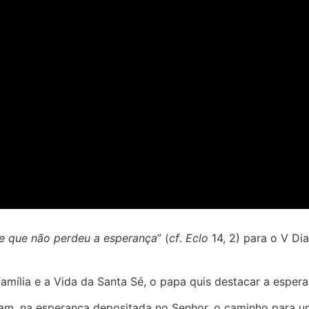
e que não perdeu a esperança
” (
cf
.
Eclo
14, 2) para o V Di
ília e a Vida da Santa Sé, o papa quis destacar a esperan
dicam, na esperança depositada no Senhor, o caminho para um