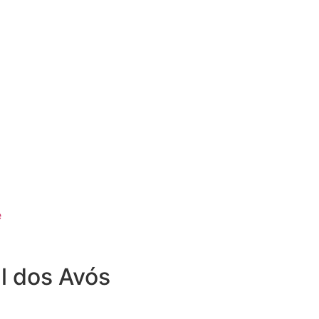
e
l dos Avós