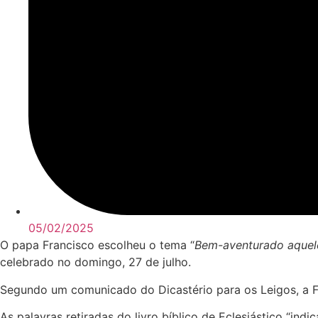
05/02/2025
O papa Francisco escolheu o tema “
Bem-aventurado aquel
celebrado no domingo, 27 de julho.
Segundo um comunicado do Dicastério para os Leigos, a Fam
As palavras retiradas do livro bíblico de Eclesiástico “in