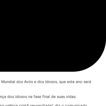
a Mundial dos Avós e dos Idosos, que este ano será
ça dos idosos na fase final de suas vidas.
a velhice cristã reconciliada”, diz o comunicado.