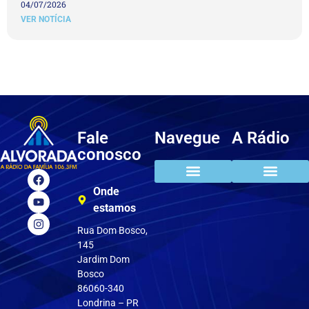
04/07/2026
VER NOTÍCIA
Fale
Navegue
A Rádio
conosco
Onde
Clube do ouvinte
Pedir música
estamos
Rua Dom Bosco,
145
Jardim Dom
Bosco
86060-340
Londrina – PR