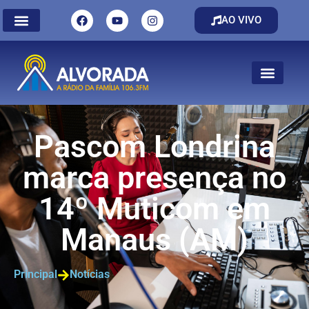
AO VIVO
Pascom Londrina
marca presença no
14º Muticom em
Manaus (AM)
Principal
Notícias