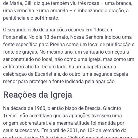
de Maria, Gilli diz que também viu três rosas – uma branca,
uma vermelha e uma amarela – simbolizando a oração, a
penitência e o sofrimento.
O segundo ciclo de aparições ocorreu em 1966, em
Fontanelle. No dia 13 de maio, Nossa Senhora indicou uma
fonte específica para Pierina como um local de purificação e
fonte de graças. No mesmo ano, um santuário começou a
ser construído no local, não como uma igreja, mas como um
anfiteatro aberto. De um lado, há uma capela para a
celebração da Eucaristia e, do outro, uma segunda capela
menor para proteger a fonte indicada pela aparição.
Reações da Igreja
Na década de 1960, o então bispo de Brescia, Giacinto
Tredici, não acreditava que as aparições tivessem uma
origem sobrenatural, e a mesma atitude foi mantida por
seus sucessores. Em abril de 2001, no 10º aniversário da
morte de Pierina Gilli, o bispo Giulio Sanguineti nomeou um