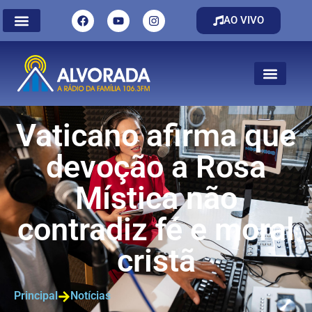
AO VIVO
Vaticano afirma que
devoção a Rosa
Mística não
contradiz fé e moral
cristã
Principal
Notícias