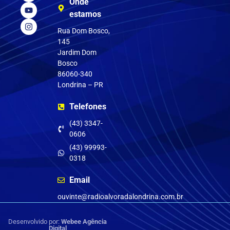
Onde
Clube do ouvinte
Pedir música
estamos
Rua Dom Bosco,
145
Jardim Dom
Bosco
86060-340
Londrina – PR
Telefones
(43) 3347-
0606
(43) 99993-
0318
Email
ouvinte@radioalvoradalondrina.com.br
Desenvolvido por:
Webee Agência
Digital